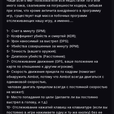
Чаще всего мы- пользователи все недостатки того или
иного хака, сваливаем на погрешности кодера, забывая
при этом, что кроме античита внедрённого в программу
игр, существует ещё масса побочных программ
отслеживающих нашу игру, а именно.....
1- Счет в минуту (SPM);
2- Коэффициент убийств и смертей (KDR);
3- Урон наносимый за выстрел (DPS);
4- Убийства совершенные за минуту (KPM);
5- Точность (вашего оружия);
6- Диапазон убийств (Расстояние);
7- Отслеживание движения (GPS, ваше положение на
карте по отношению к другим игрокам);
8- Скорость движения прицела по кадрам (помогает
обнаружить Aimbot, потому что Aimbot всегда двигаться с
одинаковой скоростью,
человек двигать прицелом всегда с постоянной скоростью
не может);
9- Место попадания по цели (делаете ли вы постоянно
выстрел в голову, и т.д.)
10- Отслеживание нажатий клавиш на клавиатуре (если вы
постоянно в игре нажимаете одну и ту-же кнопку) без ее