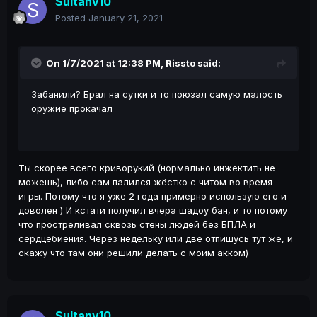
Sultanv10
Posted
January 21, 2021
On 1/7/2021 at 12:38 PM,
Rissto
said:
Забанили? Брал на сутки и то поюзал самую малость
оружие прокачал
Ты скорее всего криворукий (нормально инжектить не
можешь), либо сам палился жёстко с читом во время
игры. Потому что я уже 2 года примерно использую его и
доволен ) И кстати получил вчера шадоу бан, и то потому
что простреливал сквозь стены людей без БПЛА и
сердцебиения. Через недельку или две отпишусь тут же, и
скажу что там они решили делать с моим акком)
Sultanv10