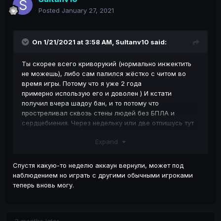
Posted
January 27, 2021
On 1/21/2021 at 3:58 AM,
Sultanv10
said:
Ты скорее всего криворукий (нормально инжектить
не можешь), либо сам палился жёстко с читом во
время игры. Потому что я уже 2 года
примерно использую его и доволен ) И кстати
получил вчера шадоу бан, и то потому что
простреливал сквозь стены людей без БПЛА и
сердцебиения. Через недельку или две отпишусь тут
же, и скажу что там они решили делать с моим
Expand
акком)
Спустя какую-то неделю аккаун вернули, может под
наблюдением но играть с другими обычными игроками
теперь вновь могу.