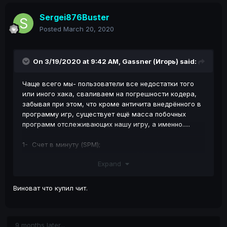
Sergei876Buster
Posted
March 20, 2020
On 3/19/2020 at 9:42 AM,
Gassner (Игорь)
said:
Чаще всего мы- пользователи все недостатки того
или иного хака, сваливаем на погрешности кодера,
забывая при этом, что кроме античита внедрённого в
программу игр, существует ещё масса побочных
программ отслеживающих нашу игру, а именно.....
1- Счет в минуту (SPM);
2- Коэффициент убийств и смертей (KDR);
Expand
3- Урон наносимый за выстрел (DPS);
4- Убийства совершенные за минуту (KPM);
5- Точность (вашего оружия);
Виноват что купил чит.
6- Диапазон убийств (Расстояние);
7- Отслеживание движения (GPS, ваше положение на
карте по отношению к другим игрокам);
9 months later...
8- Скорость движения прицела по кадрам (помогает