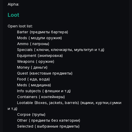
Alpha:
Loot
Open loot list:
Barter (предметы бартера)
Mods ( модули оружия)
Ammo ( патроны)
Specials ( ключи, ключкарты, мультитул и т.д)
Equipment (экипировка)
Weapons ( оружие)
Money ( деньги)
Quest (квестовые предметы)
Food ( еда, вода)
Meds ( медицина)
Info subjects ( флешки и т.д)
Containers ( контейнеры)
Lootable (Boxes, jackets, barrels) (ящики, куртки,сумки
и т.д)
Corpse (трупы)
Other ( предметы без категории)
Selected ( выбранные предметы)