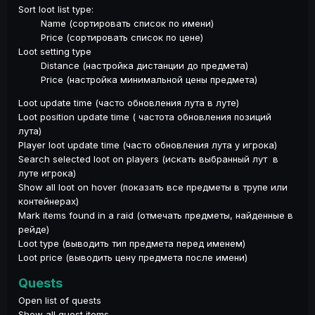
Sort loot list type:
Name (сортировать список по имени)
Price (сортировать список по цене)
Loot setting type
Distance (настройка дистанции до предмета)
Price (настройка минимальной цены предмета)
Loot update time (часто обновления лута в луте)
Loot position update time ( частота обновления позиций
лута)
Player loot update time (часто обновления лута у игрока)
Search selected loot on players (искать выбранный лут в
луте игрока)
Show all loot on hover (показать все предметы в трупе или
контейнерах)
Mark items found in a raid (отмечать предметы, найденные в
рейде)
Loot type (выводить тип предмета перед именем)
Loot price (выводить цену предмета после имени)
Quests
Open list of quests
Show all quest items