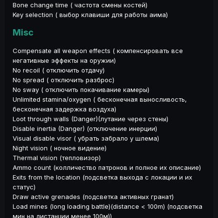
Bone change time ( частота смены костей)
Key selection ( выбор клавиши для работы аима)
Misc
Compensate all weapon effects ( компенсировать все
негативные эффекты на оружии)
No recoil ( отключить отдачу)
No spread ( отключить разброс)
No sway ( отключить покачивание камеры)
Unlimited stamina/oxygen ( бесконечная выносливость,
бесконечная задержка воздуха)
Loot through walls (Danger)(лутание через стены)
Disable inertia (Danger) (отключение инерции)
Visual disable visor ( убрать забрало у шлема)
Night vision ( ночное видение)
Thermal vision (тепловизор)
Ammo count (колличество патронов и полное их описание)
Exits from the location (подсветка выхода с локации и их
статус)
Draw active grenades (подсветка активных гранат)
Load mines (long loading battle)(distance < 100m) (подсветка
мин на дистанции менее 100м))