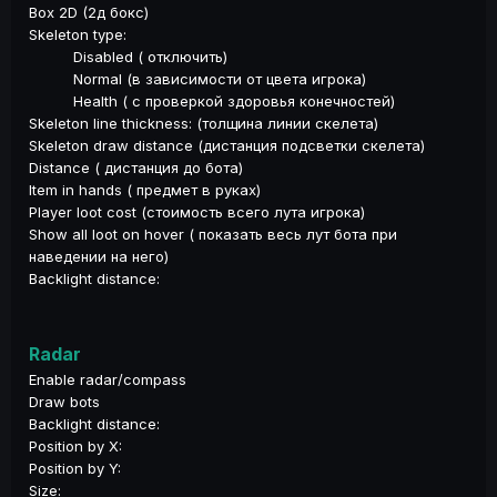
Box 2D (2д бокс)
Skeleton type:
Disabled ( отключить)
Normal (в зависимости от цвета игрока)
Health ( с проверкой здоровья конечностей)
Skeleton line thickness: (толщина линии скелета)
Skeleton draw distance (дистанция подсветки скелета)
Distance ( дистанция до бота)
Item in hands ( предмет в руках)
Player loot cost (стоимость всего лута игрока)
Show all loot on hover ( показать весь лут бота при
наведении на него)
Backlight distance:
Radar
Enable radar/compass
Draw bots
Backlight distance:
Position by X:
Position by Y:
Size: