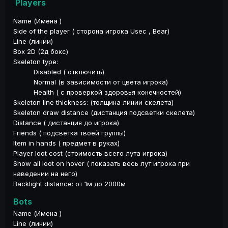
Players
Name (Имена )
Side of the player ( сторона игрока Usec , Bear)
Line (линии)
Box 2D (2д бокс)
Skeleton type:
Disabled ( отключить)
Normal (в зависимости от цвета игрока)
Health ( с проверкой здоровья конечностей)
Skeleton line thickness: (толщина линии скелета)
Skeleton draw distance (дистанция подсветки скелета)
Distance ( дистанция до игрока)
Friends ( подсветка твоей группы)
Item in hands ( предмет в руках)
Player loot cost (стоимость всего лута игрока)
Show all loot on hover ( показать весь лут игрока при
наведении на него)
Backlight distance: от 1м до 2000м
Bots
Name (Имена )
Line (линии)