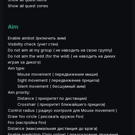
Show all quest zones
Aim
Enable aimbot (включить аим)
Visibility check (учет стен)
Do not aim at my group ( не наводить на свою группу)
Do not aim the wild (for the wild) ( не наводить на диких
играя за дикого)
Aim type:
Mouse movement ( передвижение мыши)
Sight movement ( передвижение прицела)
Silent movement ( бесшумный аим)
Aim priority:
Distance ( приоритет по дистанции)
Crosshair ( приоритет ближайшего прицела)
Control radius ( радиус контроля для Mouse movement )
Draw fov circle ( рисовать кружок Fov)
Fov (настройка Fov)
Distance (максимальная дистанция до врага)
Enable prediction (Only online) ( предсказание движения,