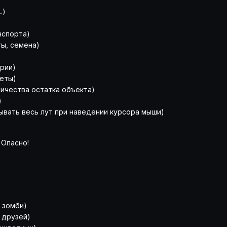
.)
анспорта)
ты, семена)
ории)
меты)
личества остатка объекта)
)
казывать весь лут при наведении курсора мыши)
)Опасно!
 зомби)
 друзей)