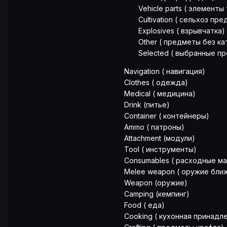
Vehicle parts ( элементы 
Cultivation ( сельхоз пре
Explosives ( взрывчатка)
Other ( предметы без кат
Selected ( выбранные пр
Navigation ( навигация)
Clothes ( одежда)
Medical ( медицина)
Drink (питье)
Container ( контейнеры)
Ammo ( патроны)
Attachment (модули)
Tool ( инструменты)
Consumables ( расходные м
Melee weapon ( оружие бли
Weapon (оружие)
Camping (кемпинг)
Food ( еда)
Cooking ( кухонная принадл