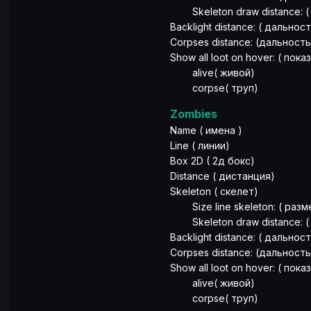
Skeleton draw distance: (
Backlight distance: ( дально
Corpses distance: (дальност
Show all loot on hover: ( пок
alive( живой)
corpse( труп)
Zombies
Name ( имена )
Line ( линии)
Box 2D ( 2д бокс)
Distance ( дистанция)
Skeleton ( скелет)
Size line skeleton: ( разм
Skeleton draw distance: (
Backlight distance: ( дально
Corpses distance: (дальност
Show all loot on hover: ( пок
alive( живой)
corpse( труп)