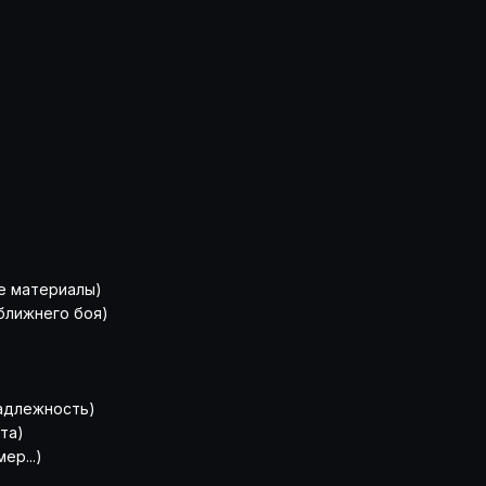
 материалы)
лижнего боя)
адлежность)
та)
р...)