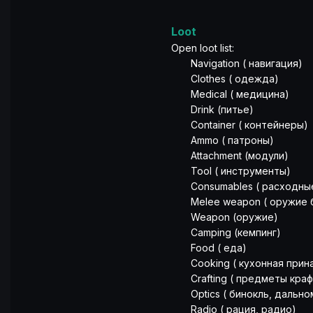
Loot
Open loot list:
Navigation ( навигация)
Clothes ( одежда)
Medical ( медицина)
Drink (питье)
Container ( контейнеры)
Ammo ( патроны)
Attachment (модули)
Tool ( инструменты)
Consumables ( расходные
Melee weapon ( оружие б
Weapon (оружие)
Camping (кемпинг)
Food ( еда)
Cooking ( кухонная прин
Crafting ( предметы краф
Optics ( бинокль, дальноме
Radio ( рация, радио)