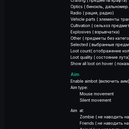
Crafting ( предметы крафта)
Optics ( бинокль, дальномер..
Radio ( рация, радио)
Vehicle parts ( элементы тр
Cultivation ( сельхоз предме
Explosives ( взрывчатка)
Other ( предметы без катег
Selected ( выбранные пред
Loot count( отображение ко
Loot quality ( состояние лута
Show all loot on hover ( по
Aim
Enable aimbot (включить аим
Aim type:
Mouse movement
Silent movement
Aim at:
Zombie ( не наводить на
Friends ( не наводить на