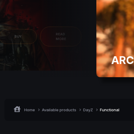
READ
BUY
MORE
ARC
Home
Available products
DayZ
Functional