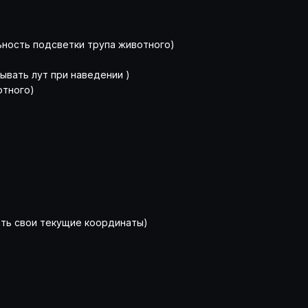
альность подсветки трупа животного)
азывать лут при наведении )
тного)
азать свои текущие координаты)