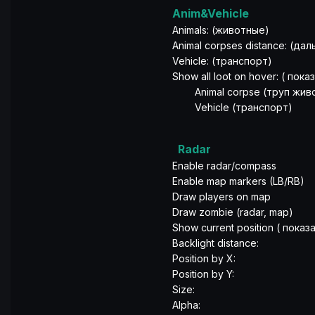
Anim&Vehicle
Animals: (животные)
Animal corpses distance: (д
Vehicle: (транспорт)
Show all loot on hover: ( пок
Animal corpse (труп живо
Vehicle (транспорт)
Radar
Enable radar/compass
Enable map markers (LB/RB)
Draw players on map
Draw zombie (radar, map)
Show current position ( пок
Backlight distance:
Position by X:
Position by Y:
Size:
Alpha: