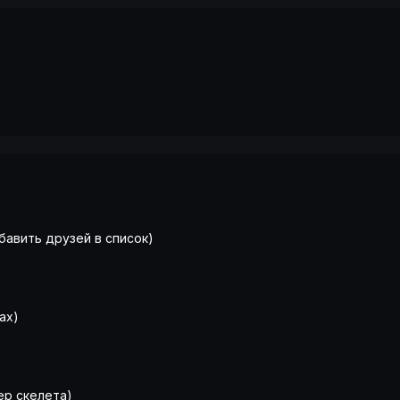
обавить друзей в список)
ах)
ер скелета)