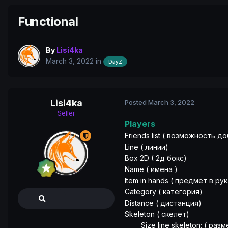
Functional
By
Lisi4ka
March 3, 2022
in
DayZ
Lisi4ka
Posted
March 3, 2022
Seller
Players
Friends list ( возможность д
Line ( линии)
Box 2D ( 2д бокс)
Name ( имена )
Item in hands ( предмет в рук
Category ( категория)
Distance ( дистанция)
Skeleton ( скелет)
Size line skeleton: ( разм