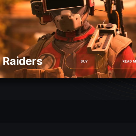
 Raiders
BUY
READ 