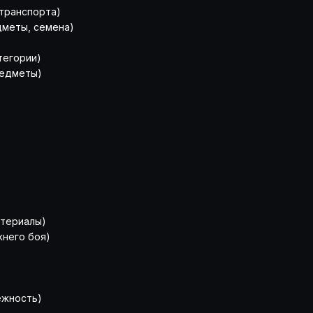
транспорта)
дметы, семена)
егории)
едметы)
атериалы)
жнего боя)
ежность)