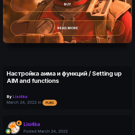
BUY
READ MORE
Настройка аима и функций / Setting up
AIM and functions
By
Lisi4ka
March 24, 2022
in
PUBG
Lisi4ka
Posted
March 24, 2022