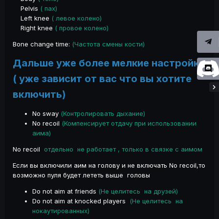
Pelvis
( пах)
Left knee
( левое колено)
Right knee
( провое колено)
Bone change time:
(Частота смены кости)
Дальше уже более мелкие настройки
( уже зависит от вас что вы хотите
включить)
No sway
(Контролировать дыхание)
No recoil
(Компенсирует отдачу при использовании
аима)
No recoil
отдельно не работает , только в связке с аимом
Если вы включили аим на голову и не включать No recoil,то
возможно пуля будет лететь выше головы
Do not aim at friends
(Не целитесь на друзей)
Do not aim at knocked players
(Не целитесь на
нокаутированных)