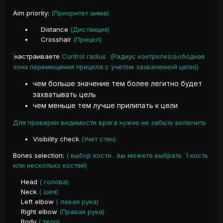
Aim priority:
(Приоритет аима)
Distance
(Дистанция)
Crosshair
(Прицел)
настраиваете
Control radius (Радиус контроля(свободная
зона перемещения прицела с учетом захваченной цели))
чем больше значение тем более легитно будет
захватывать цель
чем меньше тем лучше прилипать к цели
Для проверки видимости врага нужно не забыть включить
Visibility check
(Учет стен)
Bones selection:
( выбор кости . вы можете выбрать 1 кость
или несколько костей)
Head
( голова)
Neck
( шея)
Left elbow
( левая рука)
Right elbow
(Правая рука)
Body
( тело)